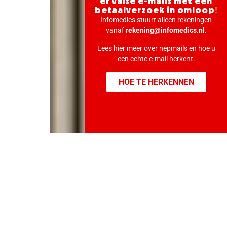
er valse e-mails met een
betaalverzoek in omloop!
Infomedics stuurt alleen rekeningen
vanaf
rekening@infomedics.nl
.
Lees hier meer over nepmails en hoe u
een echte e-mail herkent.
HOE TE HERKENNEN